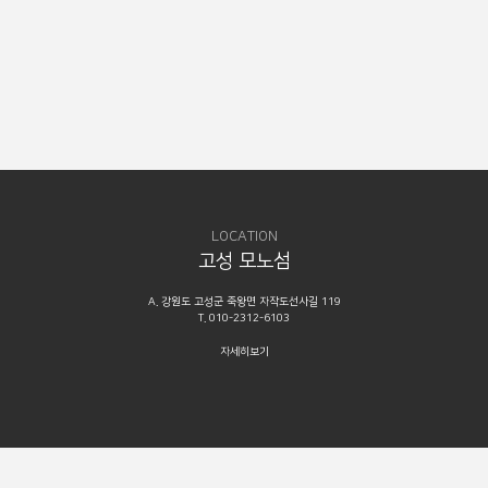
LOCATION
고성 모노섬
A. 강원도 고성군 죽왕면 자작도선사길 119
T. 010-2312-6103
자세히보기