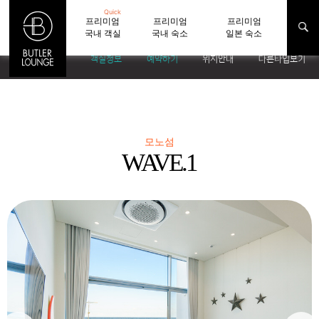
Quick
프리미엄
프리미엄
프리미엄
국내 객실
국내 숙소
일본 숙소
객실정보
예약하기
위치안내
다른타입보기
모노섬
WAVE.1