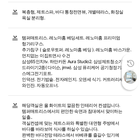
복층형, 제트스파, 바다 통창전면뷰, 개별테라스, 화장실
욕실 분리형.
템퍼매트리스. 레노마홈 베딩세트. 레노마홈 프리미엄
헝가리구스.
추가침구 ( 슬로우토퍼. 레노마홈 베딩 ). 레노마홈 바스가운.
먼지없는 이집트면사 수건
삼성65인치tv. 하만카돈 Aura Studio2. 삼성제트청소기.
드라이기2종( 다이슨, jmw). 삼성 퓨리케어 공기청정기.
스메그전기포트.
인덕션. 전기밥솥. 전자레인지. 오덴세 식기. 커트러리세트.
와인잔. 자동오프너.
해당객실은 올 화이트의 깔끔한 인테리어 컨셉입니다.
템퍼매트리스에서의 편안한 숙면과 침대에서 맞이하는
일출..
객실컨셉에 맞는 제트스파와 특별한 대면형 주방에서
바다를 바라보며 식사를 하실수 있습니다.
완벽한 바다전망 테라스에서 바베큐를 즐길수 있기에