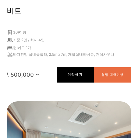
비트
30평 형
기준 2명 / 최대 4명
퀸 베드 1개
바다전망 실내풀빌라, 2.5m x 7m, 개별실내바베큐, 건식사우나
\ 500,000 ~
예약하기
월별 예약현황