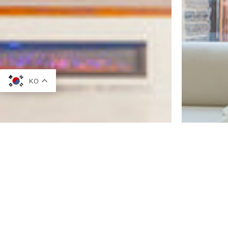
KO
Home
We Are
버틀러TV
로그인