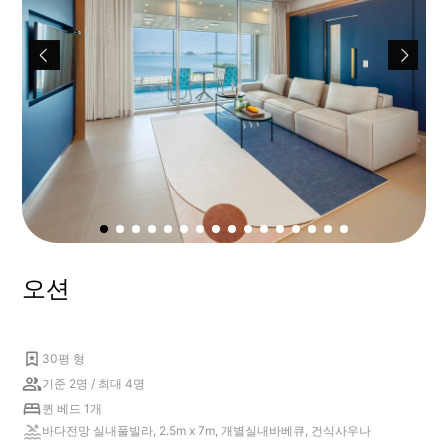
오션
30평 형
기준 2명 / 최대 4명
퀸 베드 1개
바다전망 실내풀빌라, 2.5m x 7m, 개별실내바베큐, 건식사우나