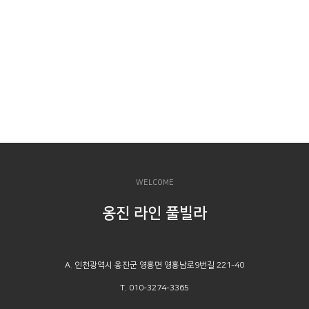
WELCOME
옹진 라인 풀빌라
A. 인천광역시 옹진군 영흥면 영흥남로9번길 221-40
T. 010-3274-3365