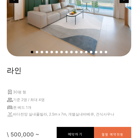
라인
30평 형
기준 2명 / 최대 4명
퀸 베드 1개
바다전망 실내풀빌라, 2.5m x 7m, 개별실내바베큐, 건식사우나
\ 500,000 ~
예약하기
월별 예약현황