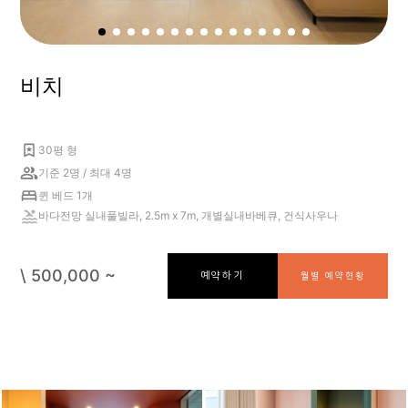
비치
30평 형
기준 2명 / 최대 4명
퀸 베드 1개
바다전망 실내풀빌라, 2.5m x 7m, 개별실내바베큐, 건식사우나
\ 500,000 ~
예약하기
월별 예약현황