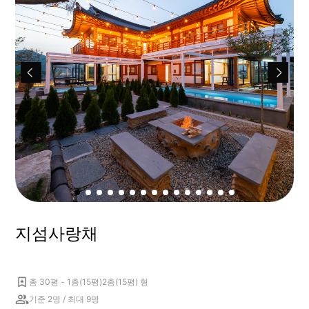
지섬사랑채
총 30평 - 1층(15평)2층(15평) 형
기준 2명 / 최대 9명