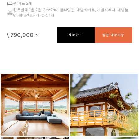
퀸 베드 2개
한옥반채 1층,2층, 3m*7m개별수영장, 개별바베큐, 개별자쿠지, 개별불
멍, 침대객실2개, 한실1개
\ 790,000 ~
예약하기
월별 예약현황