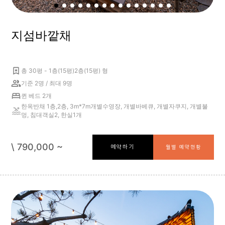
지섬바깥채
총 30평 - 1층(15평)2층(15평) 형
기준 2명 / 최대 9명
퀸 베드 2개
한옥반채 1층,2층, 3m*7m개별수영장, 개별바베큐, 개별자쿠지, 개별불
멍, 침대객실2, 한실1개
\ 790,000 ~
예약하기
월별 예약현황