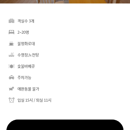
객실수 3개
2~20명
불멍화로대
수영장,노천탕
숯불바베큐
주차가능
애완동물 불가
입실 15시 / 퇴실 11시