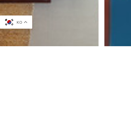
KO
Home
We Are
버틀러TV
로그인