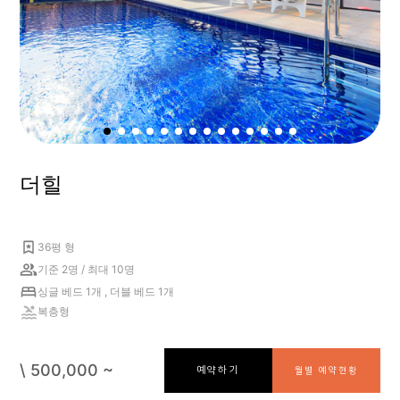
더힐
36평 형
기준 2명 / 최대 10명
싱글 베드 1개 , 더블 베드 1개
복층형
\ 500,000 ~
예약하기
월별 예약현황