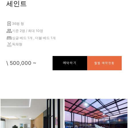
세인트
36평 형
기준 2명 / 최대 10명
싱글 베드 1개 , 더블 베드 1개
독채형
\ 500,000 ~
예약하기
월별 예약현황