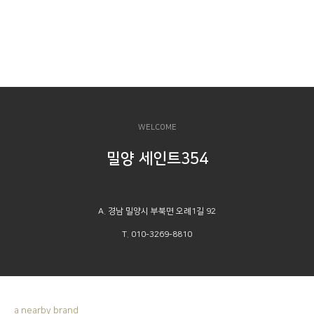
WELCOME
밀양 세인트354
A. 경남 밀양시 부북면 오례1길 92
T. 010-3269-8810
a nearby brand