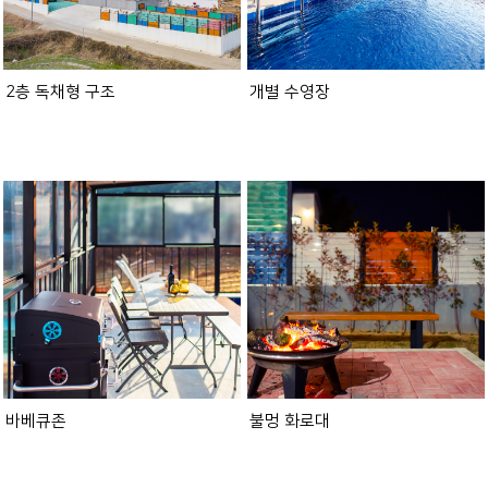
2층 독채형 구조
개별 수영장
바베큐존
불멍 화로대