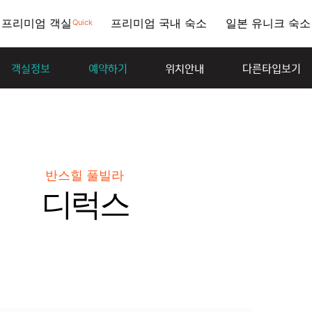
프리미엄 객실
프리미엄 국내 숙소
일본 유니크 숙소
Quick
객실정보
예약하기
위치안내
다른타입보기
반스힐 풀빌라
디럭스