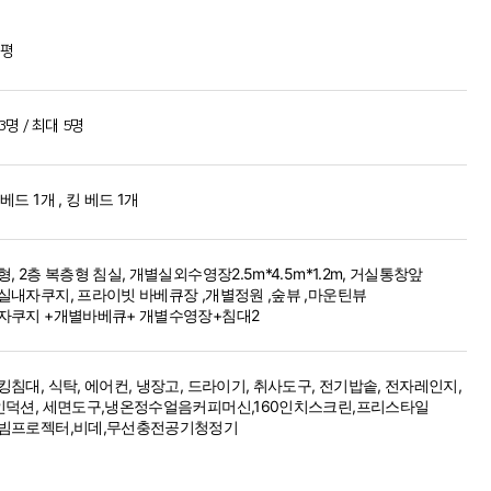
 평
3명 / 최대 5명
베드 1개 , 킹 베드 1개
, 2층 복층형 침실, 개별실외수영장2.5m*4.5m*1.2m, 거실통창앞
실내자쿠지, 프라이빗 바베큐장 ,개별정원 ,숲뷰 ,마운틴뷰
자쿠지 +개별바베큐+ 개별수영장+침대2
킹침대, 식탁, 에어컨, 냉장고, 드라이기, 취사도구, 전기밥솥, 전자레인지,
인덕션, 세면도구,냉온정수얼음커피머신,160인치스크린,프리스타일
빔프로젝터,비데,무선충전공기청정기