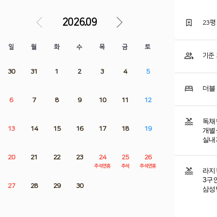
2026.09
23평
일
월
화
수
목
금
토
기준 
30
31
1
2
3
4
5
더블 
6
7
8
9
10
11
12
독채형
13
14
15
16
17
18
19
개별
실내
20
21
22
23
24
25
26
추석연휴
추석
추석연휴
라지
3구
27
28
29
30
삼성