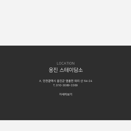
LOCATION
옹진 스테이담소
A. 인천광역시 옹진군 영흥면 외리 산 64-24
T. 010-3089-3369
자세히보기