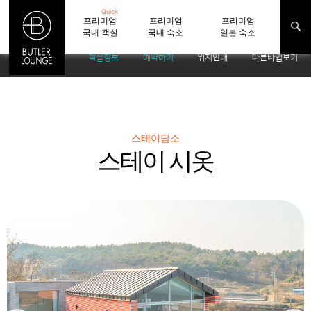
Quick
프리미엄
프리미엄
프리미엄
국내 객실
국내 숙소
일본 숙소
객실정보
예약하기
위치안내
다른타입보기
스테이담소
스테이 시옷