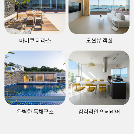
바비큐 테라스
오션뷰 객실
완벽한 독채구조
감각적인 인테리어