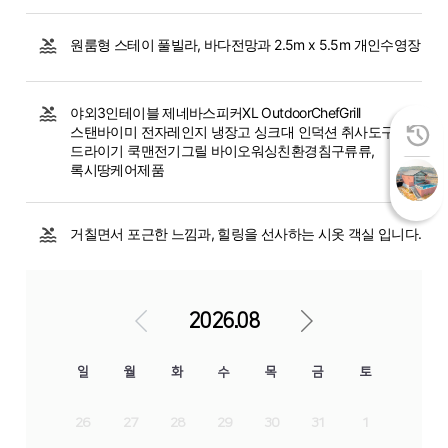
원룸형 스테이 풀빌라, 바다전망과 2.5m x 5.5m 개인수영장
야외3인테이블 제네바스피커XL OutdoorChefGrill
스탠바이미 전자레인지 냉장고 싱크대 인덕션 취사도구
드라이기 쿡맨전기그릴 바이오워싱친환경침구류류,
록시땅케어제품
거칠면서 포근한 느낌과, 힐링을 선사하는 시옷 객실 입니다.
2026.08
일
월
화
수
목
금
토
26
27
28
29
30
31
1