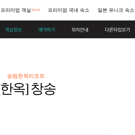
프리미엄 객실
프리미엄 국내 숙소
일본 유니크 숙소
Quick
객실정보
예약하기
위치안내
다른타입보기
송림한옥리조트
[한옥] 창송