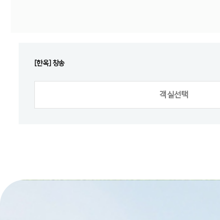
[한옥] 창송
객실선택