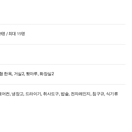
평
8명 / 최대 15명
 한옥, 거실2, 툇마루, 화장실2
 에어컨, 냉장고, 드라이기, 취사도구, 밥솥, 전자레인지, 침구규, 식기류