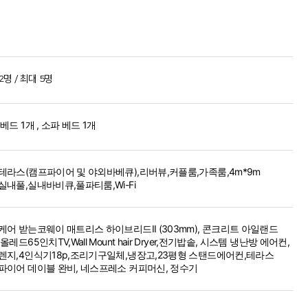
평
2명 / 최대 5명
베드 1개 , 소파 베드 1개
테라스(캠프파이어 및 야외바베큐),리버뷰,커플룸,가족룸,4m*9m
실내풀,실내바비큐,풀파티룸,Wi-Fi
케어 받는코웨이 매트리스 하이브리드II (303mm), 콘크리트 아일랜드
올레드65인치TV,Wall Mount hair Dryer,전기밥솥, 시스템 냉난방 에어컨,
렌지,4인식기18p,조리기구일체,냉장고,23평형 스탠드에어컨,테라스
파이어 데이블 완비, 네스프레소 커피머신, 정수기