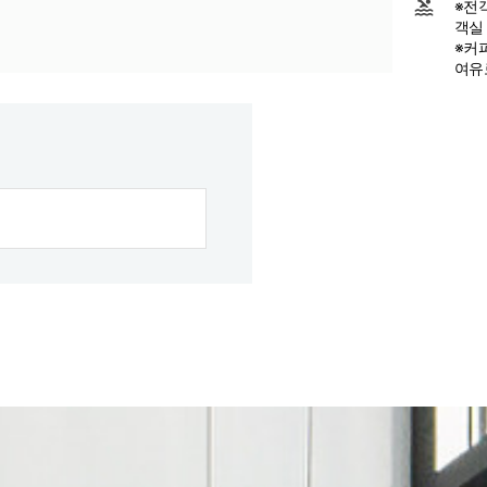
※전
객실
※커
여유