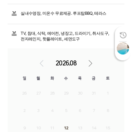
실내수영장, 미온수 무료제공. 루프탑BBQ, 테라스
TV, 침대, 식탁, 에어컨, 냉장고, 드라이기, 취사도구,
전자레인지, 핫플레이트, 세면도구
2026.08
일
월
화
수
목
금
토
26
27
28
29
30
31
1
2
3
4
5
6
7
8
9
10
11
12
13
14
15