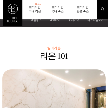
Quick
프리미엄
프리미엄
프리미엄
국내 객실
국내 숙소
일본 숙소
객실정보
예약하기
위치안내
다른타입보기
빌라라온
라온 101