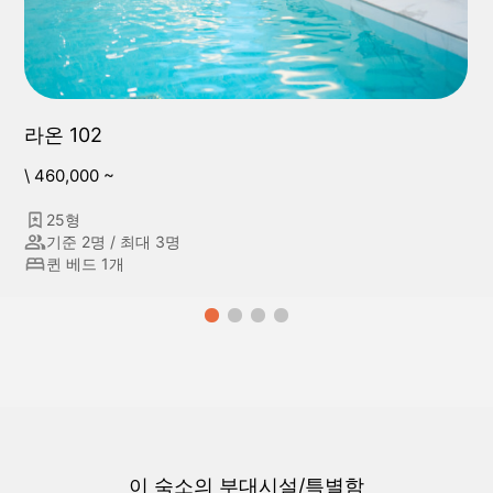
라온 102
\ 460,000 ~
25형
기준 2명 / 최대 3명
퀸 베드 1개
이 숙소의 부대시설/특별함