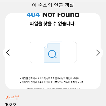
이 숙소의 인근 객실
아르뷰
102호