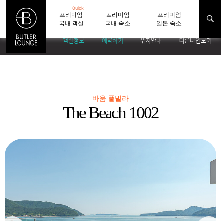
Quick
프리미엄
프리미엄
프리미엄
국내 객실
국내 숙소
일본 숙소
객실정보
예약하기
위치안내
다른타입보기
바움 풀빌라
The Beach 1002