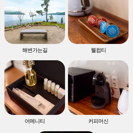
해변가는길
웰컴티
어메니티
커피머신