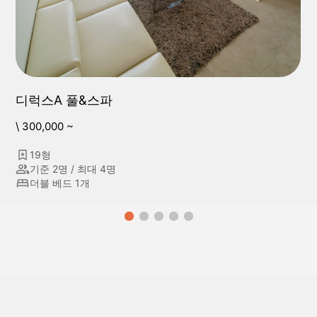
디럭스A 풀&스파
\ 300,000 ~
19형
기준 2명 / 최대 4명
더블 베드 1개