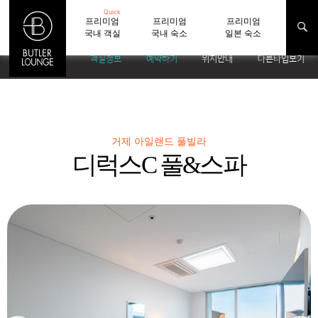
Quick
프리미엄
프리미엄
프리미엄
국내 객실
국내 숙소
일본 숙소
객실정보
예약하기
위치안내
다른타입보기
거제 아일랜드 풀빌라
디럭스C 풀&스파