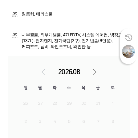
원룸형, 테라스풀
내부월풀, 외부개별풀, 47LEDTV, 시스템 에어컨, 냉장고
(137L). 전자렌지, 전기쿡탑(2구), 전기밥솥(6인용),
커피포트, 냄비, 와인오프너, 와인잔 등
2026.08
일
월
화
수
목
금
토
26
27
28
29
30
31
1
2
3
4
5
6
7
8