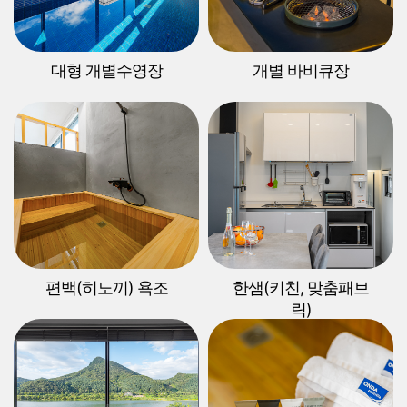
대형 개별수영장
개별 바비큐장
편백(히노끼) 욕조
한샘(키친, 맞춤패브
릭)