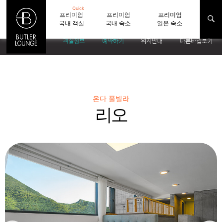
Quick
프리미엄
프리미엄
프리미엄
국내 객실
국내 숙소
일본 숙소
객실정보
예약하기
위치안내
다른타입보기
온다 풀빌라
리오