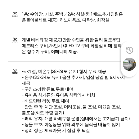
1층: 수영장, 거실, 주방／2층: 침실(퀸 1베드,추가인원은
온돌이불세트 제공), 히노끼욕조, 다락방, 화장실
개별 바베큐장 제공,편안한 수면을 위한 씰리 필로우탑
매트리스 구비,75인치 QLED TV 구비,화장실 비데 장착, 냉/
온 정수기 구비, 어메니티 제공.
-사계절, 미온수(28-29도 유지) 항시 무료 제공
- 온수(33-34도 유지) 옵션 추가시, 입실 당일 밤 9시까지
제공
- 구명조끼랑 튜브 무료 대여
- 유아용 식기류와 유아용 식탁의자 비치
- 배드민턴 라켓 무료 대여
- 안전 주의: 계단 조심, 머리조심, 물 조심, 미끄럼 조심,
불조심(화로 뚜껑 닫기)
- 쾌적 유지: 개별 바베큐장 운영(실내에서는 고기굽기 금지)
- 동물 보호: 야생동물 위해 외부에 음식물 내놓지 않기
- 정리 정돈: 체크아웃 시 점검 후 퇴실