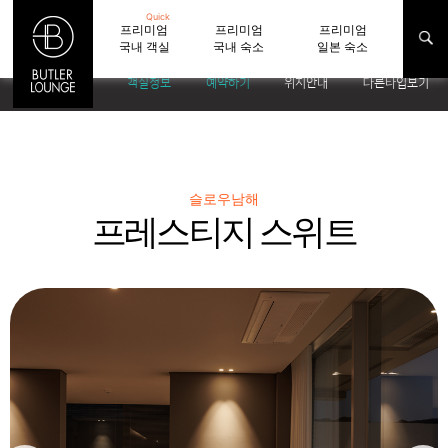
Quick
프리미엄
프리미엄
프리미엄
국내 객실
국내 숙소
일본 숙소
객실정보
예약하기
위치안내
다른타입보기
슬로우남해
프레스티지 스위트