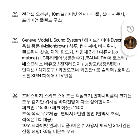
전객실 오션뷰 , 10m 프라이빗 인피니티풀 , 실내 자쿠지,
프리미엄 폴란드 구스
Geneva Model L Sound System / 헤어드라이어(Dyson) /
욕실 용품 (Moltonbrown) 샴푸, 컨디셔너, 바디워시,
핸드워시 칫솔, 치약, 면도기, 세면대 3개 / 디퓨저(Jo
malone) / LG퓨리케어 냉온정수기 /BALMUDA 더 토스터 /
네스프레소 버츄오 / 전자레인지 / 냉장고(냉장/냉동) /
인덕션 / 식기도구 / 와인오프너 와인잔 / 룸 슬리퍼 / 호파츠
스핀 SPIN 파이어 / TV 없음
프레스티지 스위트,스위트는 객실크기,인피니티풀의 크기는
모두 같지만 위치상 바다전망이 다소 상이합니다.
체크인 : 15:30 / 체크 아웃 : 11:00
조식,석식 무료제공 , 연박시 5만원 할인 (연박시 조식,
석식은 1회 제공)
10m 프라이빗 인피니티풀 (미온수 사용시 체크인 24시간전
신청 요망) 7,8월 미온수 무료