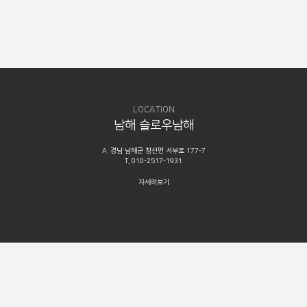
LOCATION
남해 슬로우남해
A. 경남 남해군 창선면 서부로 177-7
T. 010-2517-1931
자세히보기