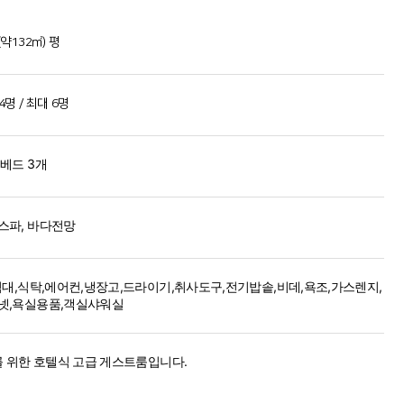
(약132㎡) 평
4명 / 최대 6명
 베드 3개
스파, 바다전망
,침대,식탁,에어컨,냉장고,드라이기,취사도구,전기밥솥,비데,욕조,가스렌지,
넷,욕실용품,객실샤워실
P를 위한 호텔식 고급 게스트룸입니다.