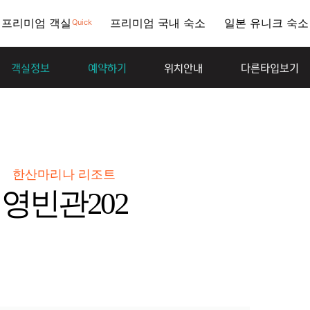
프리미엄 객실
프리미엄 국내 숙소
일본 유니크 숙소
Quick
객실정보
예약하기
위치안내
다른타입보기
한산마리나 리조트
영빈관202