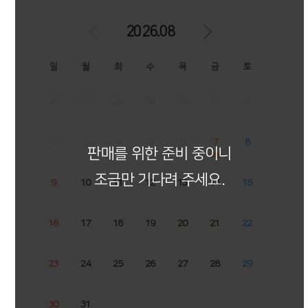
2026.08
일
월
화
수
목
금
토
26
27
28
29
30
31
1
2
3
4
5
6
7
8
판매를 위한 준비 중이니
오늘
조금만 기다려 주세요.
9
10
11
12
13
14
15
16
17
18
19
20
21
22
23
24
25
26
27
28
29
30
31