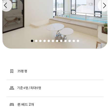
35평 평
기준 4명 / 최대 6명
퀸 베드 2개