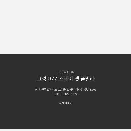
LOCATION
고성 072 스테이 펫 풀빌라
A. 강원특별자치도 고성군 토성면 아야진북길 12-6
T. 010-3322-1072
자세히보기