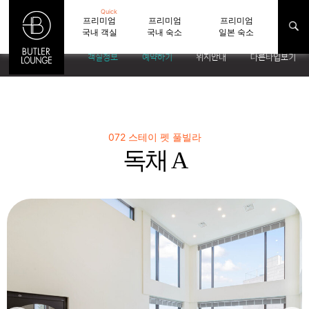
Quick
프리미엄
프리미엄
프리미엄
국내 객실
국내 숙소
일본 숙소
객실정보
예약하기
위치안내
다른타입보기
072 스테이 펫 풀빌라
독채 A