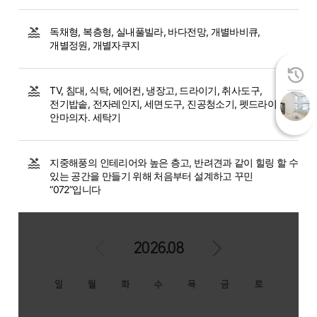
독채형, 복층형, 실내풀빌라, 바다전망, 개별바비큐,
개별정원, 개별자쿠지
TV, 침대, 식탁, 에어컨, 냉장고, 드라이기, 취사도구,
전기밥솥, 전자레인지, 세면도구, 진공청소기, 펫드라이룸,
안마의자. 세탁기
지중해풍의 인테리어와 높은 층고, 반려견과 같이 힐링 할 수
있는 공간을 만들기 위해 처음부터 설계하고 꾸민
“072”입니다
2026.08
일
월
화
수
목
금
토