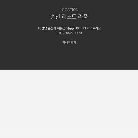
LOCATION
순천 리조트 라움
A. 전남 순천시 해룡면 와온길 191-13 리조트라움
T. 010-6629-7670
자세히보기