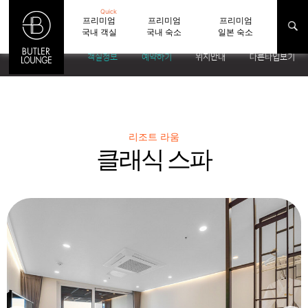
Quick
프리미엄
프리미엄
프리미엄
국내 객실
국내 숙소
일본 숙소
객실정보
예약하기
위치안내
다른타입보기
리조트 라움
클래식 스파