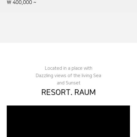
\ 400,000 ~
Located in a place with
Dazzling views of the living Sea
and Sunset
RESORT. RAUM