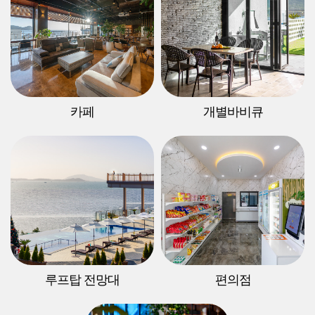
카페
개별바비큐
루프탑 전망대
편의점