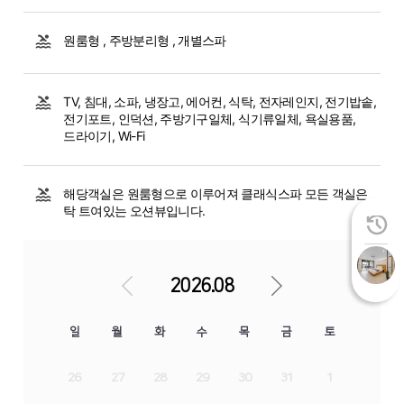
원룸형 , 주방분리형 , 개별스파
TV, 침대, 소파, 냉장고, 에어컨, 식탁, 전자레인지, 전기밥솥,
전기포트, 인덕션, 주방기구일체, 식기류일체, 욕실용품,
드라이기, Wi-Fi
해당객실은 원룸형으로 이루어져 클래식스파 모든 객실은
탁 트여있는 오션뷰입니다.
2026.08
일
월
화
수
목
금
토
26
27
28
29
30
31
1